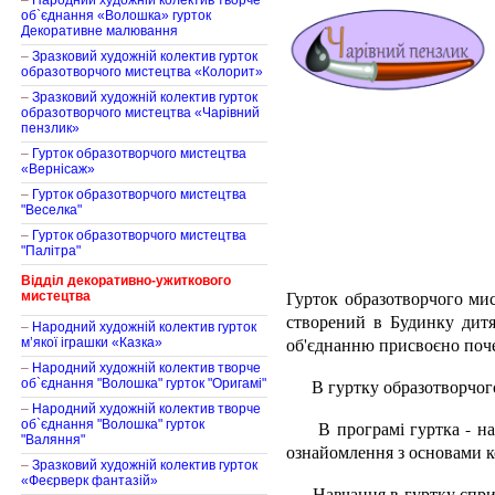
–
Народний художній колектив творче
об`єднання «Волошка» гурток
Декоративне малювання
–
Зразковий художній колектив гурток
образотворчого мистецтва «Колорит»
–
Зразковий художній колектив гурток
образотворчого мистецтва «Чарівний
пензлик»
–
Гурток образотворчого мистецтва
«Вернісаж»
–
Гурток образотворчого мистецтва
"Веселка"
–
Гурток образотворчого мистецтва
"Палітра"
Відділ декоративно-ужиткового
Гурток образотворчого мис
мистецтва
створений в Будинку дитя
–
Народний художній колектив гурток
об'єднанню присвоєно поче
м’якої іграшки «Казка»
–
Народний художній колектив творче
В гуртку образотворчого м
об`єднання "Волошка" гурток "Оригамі"
–
Народний художній колектив творче
об`єднання "Волошка" гурток
В програмі гуртка - навч
"Валяння"
ознайомлення з основами к
–
Зразковий художній колектив гурток
«Феєрверк фантазій»
Навчання в гуртку сприяє 