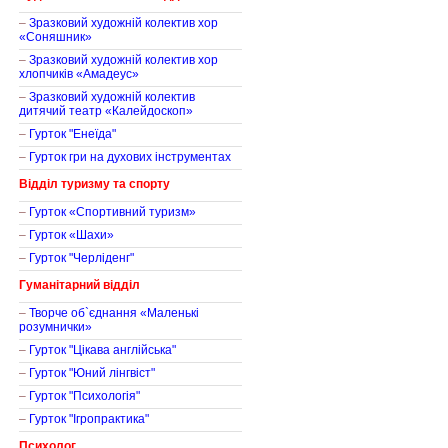
–
Зразковий художній колектив хор
«Соняшник»
–
Зразковий художній колектив хор
хлопчиків «Амадеус»
–
Зразковий художній колектив
дитячий театр «Калейдоскоп»
–
Гурток "Енеїда"
–
Гурток гри на духових інструментах
Відділ туризму та спорту
–
Гурток «Спортивний туризм»
–
Гурток «Шахи»
–
Гурток "Черліденг"
Гуманітарний відділ
–
Творче об`єднання «Маленькі
розумнички»
–
Гурток "Цікава англійська"
–
Гурток "Юний лінгвіст"
–
Гурток "Психологія"
–
Гурток "Ігропрактика"
Психолог