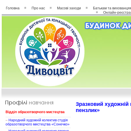
Головна
Про нас
Масові заходи
Батькам та вихованця
Онлайн-реєстра
Зразковий художній 
пензлик»
Відділ образотворчого мистецтва
–
Народний художній колектив студія
образотворчого мистецтва «Сонечко»