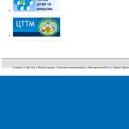
Головна
|
Про нас
|
Масові заходи
|
Батькам та вихованцям
|
Методична робота
|
Окраса "Диво