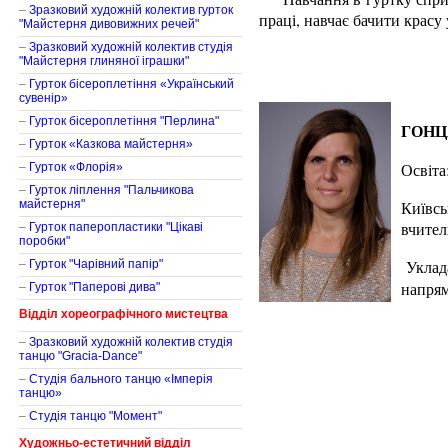
–
Зразковий художній колектив гурток
праці, навчає бачити красу 
"Майстерня дивовижних речей"
–
Зразковий художній колектив студія
"Майстерня глиняної іграшки"
–
Гурток бісероплетіння «Український
сувенір»
–
Гурток бісероплетіння "Перлина"
ГОНЦА
–
Гурток «Казкова майстерня»
Освіта
–
Гурток «Флорія»
–
Гурток ліплення "Пальчикова
майстерня"
Київсь
вчител
–
Гурток паперопластики "Цікаві
поробки"
Уклад
–
Гурток "Чарівний папір"
напрям
–
Гурток "Паперові дива"
Відділ хореографічного мистецтва
–
Зразковий художній колектив студія
танцю "Gracia-Dance"
–
Студія бального танцю «Імперія
танцю»
–
Студія танцю "Момент"
Художньо-естетичний відділ