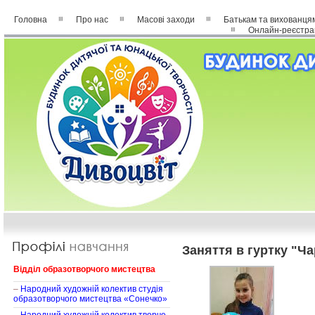
Головна
Про нас
Масові заходи
Батькам та вихованця
Онлайн-реєстра
Заняття в гуртку "Ча
Відділ образотворчого мистецтва
–
Народний художній колектив студія
образотворчого мистецтва «Сонечко»