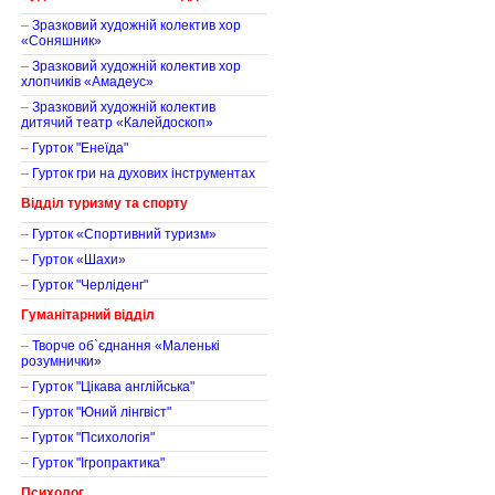
–
Зразковий художній колектив хор
«Соняшник»
–
Зразковий художній колектив хор
хлопчиків «Амадеус»
–
Зразковий художній колектив
дитячий театр «Калейдоскоп»
–
Гурток "Енеїда"
–
Гурток гри на духових інструментах
Відділ туризму та спорту
–
Гурток «Спортивний туризм»
–
Гурток «Шахи»
–
Гурток "Черліденг"
Гуманітарний відділ
–
Творче об`єднання «Маленькі
розумнички»
–
Гурток "Цікава англійська"
–
Гурток "Юний лінгвіст"
–
Гурток "Психологія"
–
Гурток "Ігропрактика"
Психолог