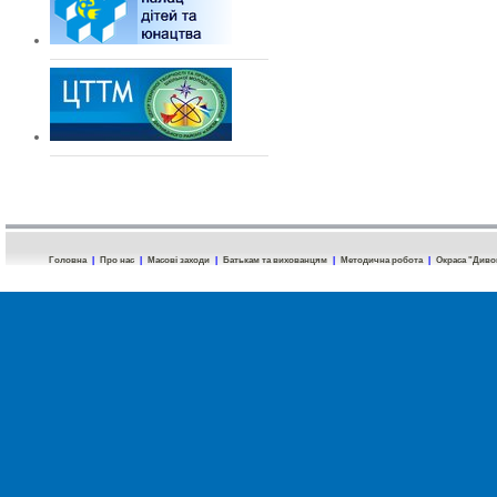
Головна
|
Про нас
|
Масові заходи
|
Батькам та вихованцям
|
Методична робота
|
Окраса "Диво