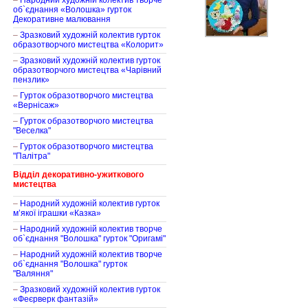
–
Народний художній колектив творче
об`єднання «Волошка» гурток
Декоративне малювання
–
Зразковий художній колектив гурток
образотворчого мистецтва «Колорит»
–
Зразковий художній колектив гурток
образотворчого мистецтва «Чарівний
пензлик»
–
Гурток образотворчого мистецтва
«Вернісаж»
–
Гурток образотворчого мистецтва
"Веселка"
–
Гурток образотворчого мистецтва
"Палітра"
Відділ декоративно-ужиткового
мистецтва
–
Народний художній колектив гурток
м’якої іграшки «Казка»
–
Народний художній колектив творче
об`єднання "Волошка" гурток "Оригамі"
–
Народний художній колектив творче
об`єднання "Волошка" гурток
"Валяння"
–
Зразковий художній колектив гурток
«Феєрверк фантазій»