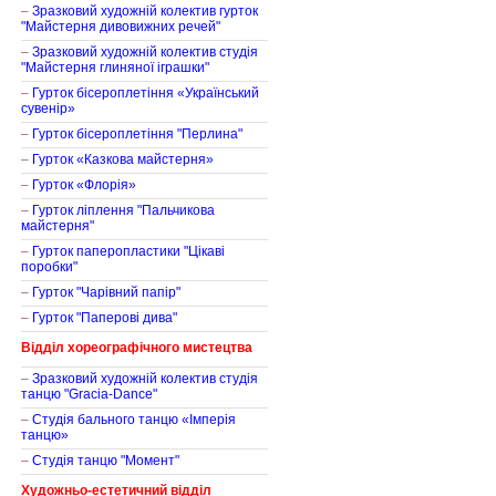
–
Зразковий художній колектив гурток
"Майстерня дивовижних речей"
–
Зразковий художній колектив студія
"Майстерня глиняної іграшки"
–
Гурток бісероплетіння «Український
сувенір»
–
Гурток бісероплетіння "Перлина"
–
Гурток «Казкова майстерня»
–
Гурток «Флорія»
–
Гурток ліплення "Пальчикова
майстерня"
–
Гурток паперопластики "Цікаві
поробки"
–
Гурток "Чарівний папір"
–
Гурток "Паперові дива"
Відділ хореографічного мистецтва
–
Зразковий художній колектив студія
танцю "Gracia-Dance"
–
Студія бального танцю «Імперія
танцю»
–
Студія танцю "Момент"
Художньо-естетичний відділ