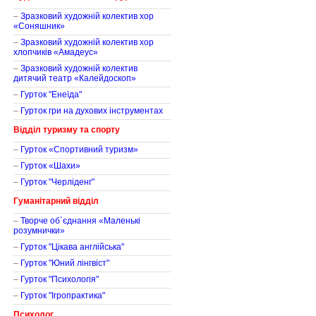
–
Зразковий художній колектив хор
«Соняшник»
–
Зразковий художній колектив хор
хлопчиків «Амадеус»
–
Зразковий художній колектив
дитячий театр «Калейдоскоп»
–
Гурток "Енеїда"
–
Гурток гри на духових інструментах
Відділ туризму та спорту
–
Гурток «Спортивний туризм»
–
Гурток «Шахи»
–
Гурток "Черліденг"
Гуманітарний відділ
–
Творче об`єднання «Маленькі
розумнички»
–
Гурток "Цікава англійська"
–
Гурток "Юний лінгвіст"
–
Гурток "Психологія"
–
Гурток "Ігропрактика"
Психолог