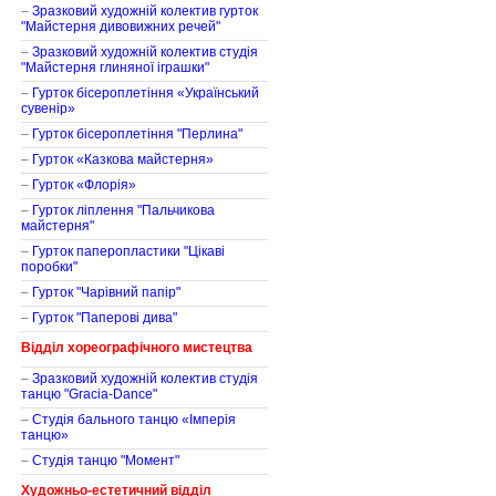
–
Зразковий художній колектив гурток
"Майстерня дивовижних речей"
–
Зразковий художній колектив студія
"Майстерня глиняної іграшки"
–
Гурток бісероплетіння «Український
сувенір»
–
Гурток бісероплетіння "Перлина"
–
Гурток «Казкова майстерня»
–
Гурток «Флорія»
–
Гурток ліплення "Пальчикова
майстерня"
–
Гурток паперопластики "Цікаві
поробки"
–
Гурток "Чарівний папір"
–
Гурток "Паперові дива"
Відділ хореографічного мистецтва
–
Зразковий художній колектив студія
танцю "Gracia-Dance"
–
Студія бального танцю «Імперія
танцю»
–
Студія танцю "Момент"
Художньо-естетичний відділ