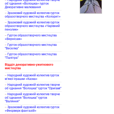
–
Народний художній колектив творче
об`єднання «Волошка» гурток
Декоративне малювання
–
Зразковий художній колектив гурток
образотворчого мистецтва «Колорит»
–
Зразковий художній колектив гурток
образотворчого мистецтва «Чарівний
пензлик»
–
Гурток образотворчого мистецтва
«Вернісаж»
–
Гурток образотворчого мистецтва
"Веселка"
–
Гурток образотворчого мистецтва
"Палітра"
Відділ декоративно-ужиткового
мистецтва
–
Народний художній колектив гурток
м’якої іграшки «Казка»
–
Народний художній колектив творче
об`єднання "Волошка" гурток "Оригамі"
–
Народний художній колектив творче
об`єднання "Волошка" гурток
"Валяння"
–
Зразковий художній колектив гурток
«Феєрверк фантазій»