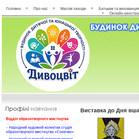
Головна
Про нас
Масові заходи
Батькам та вихованця
Онлайн-реєстра
Виставка до Дня вша
Відділ образотворчого мистецтва
–
Народний художній колектив студія
образотворчого мистецтва «Сонечко»