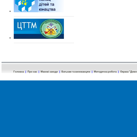
Головна
|
Про нас
|
Масові заходи
|
Батькам та вихованцям
|
Методична робота
|
Окраса "Диво