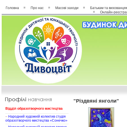
Головна
Про нас
Масові заходи
Батькам та вихованця
Онлайн-реєстра
"Різдвяні янголи"
Відділ образотворчого мистецтва
–
Народний художній колектив студія
образотворчого мистецтва «Сонечко»