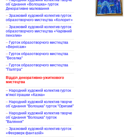
–
Народний художній колектив творче
об`єднання «Волошка» гурток
Декоративне малювання
–
Зразковий художній колектив гурток
образотворчого мистецтва «Колорит»
–
Зразковий художній колектив гурток
образотворчого мистецтва «Чарівний
пензлик»
–
Гурток образотворчого мистецтва
«Вернісаж»
–
Гурток образотворчого мистецтва
"Веселка"
–
Гурток образотворчого мистецтва
"Палітра"
Відділ декоративно-ужиткового
мистецтва
–
Народний художній колектив гурток
м’якої іграшки «Казка»
–
Народний художній колектив творче
об`єднання "Волошка" гурток "Оригамі"
–
Народний художній колектив творче
об`єднання "Волошка" гурток
"Валяння"
–
Зразковий художній колектив гурток
«Феєрверк фантазій»