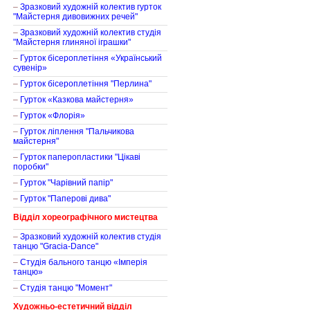
–
Зразковий художній колектив гурток
"Майстерня дивовижних речей"
–
Зразковий художній колектив студія
"Майстерня глиняної іграшки"
–
Гурток бісероплетіння «Український
сувенір»
–
Гурток бісероплетіння "Перлина"
–
Гурток «Казкова майстерня»
–
Гурток «Флорія»
–
Гурток ліплення "Пальчикова
майстерня"
–
Гурток паперопластики "Цікаві
поробки"
–
Гурток "Чарівний папір"
–
Гурток "Паперові дива"
Відділ хореографічного мистецтва
–
Зразковий художній колектив студія
танцю "Gracia-Dance"
–
Студія бального танцю «Імперія
танцю»
–
Студія танцю "Момент"
Художньо-естетичний відділ