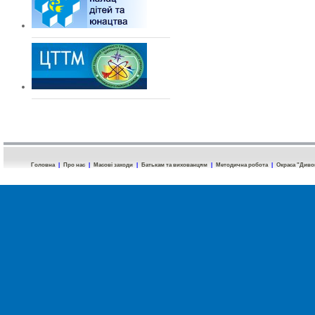
Головна
|
Про нас
|
Масові заходи
|
Батькам та вихованцям
|
Методична робота
|
Окраса "Диво