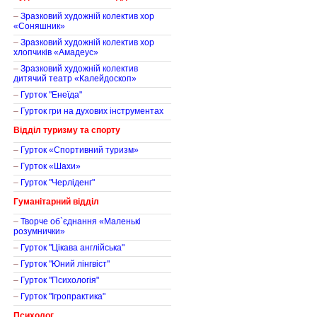
–
Зразковий художній колектив хор
«Соняшник»
–
Зразковий художній колектив хор
хлопчиків «Амадеус»
–
Зразковий художній колектив
дитячий театр «Калейдоскоп»
–
Гурток "Енеїда"
–
Гурток гри на духових інструментах
Відділ туризму та спорту
–
Гурток «Спортивний туризм»
–
Гурток «Шахи»
–
Гурток "Черліденг"
Гуманітарний відділ
–
Творче об`єднання «Маленькі
розумнички»
–
Гурток "Цікава англійська"
–
Гурток "Юний лінгвіст"
–
Гурток "Психологія"
–
Гурток "Ігропрактика"
Психолог