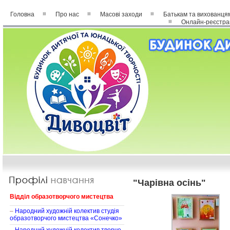
Головна
Про нас
Масові заходи
Батькам та вихованця
Онлайн-реєстра
"Чарівна осінь"
Відділ образотворчого мистецтва
–
Народний художній колектив студія
образотворчого мистецтва «Сонечко»