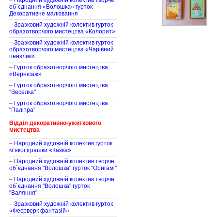
–
Народний художній колектив творче
об`єднання «Волошка» гурток
Декоративне малювання
–
Зразковий художній колектив гурток
образотворчого мистецтва «Колорит»
–
Зразковий художній колектив гурток
образотворчого мистецтва «Чарівний
пензлик»
–
Гурток образотворчого мистецтва
«Вернісаж»
–
Гурток образотворчого мистецтва
"Веселка"
–
Гурток образотворчого мистецтва
"Палітра"
Відділ декоративно-ужиткового
мистецтва
–
Народний художній колектив гурток
м’якої іграшки «Казка»
–
Народний художній колектив творче
об`єднання "Волошка" гурток "Оригамі"
–
Народний художній колектив творче
об`єднання "Волошка" гурток
"Валяння"
–
Зразковий художній колектив гурток
«Феєрверк фантазій»