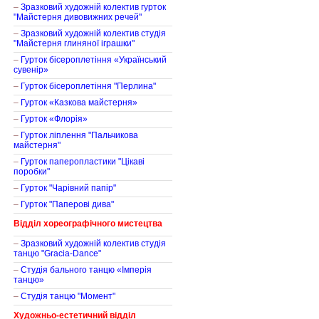
–
Зразковий художній колектив гурток
"Майстерня дивовижних речей"
–
Зразковий художній колектив студія
"Майстерня глиняної іграшки"
–
Гурток бісероплетіння «Український
сувенір»
–
Гурток бісероплетіння "Перлина"
–
Гурток «Казкова майстерня»
–
Гурток «Флорія»
–
Гурток ліплення "Пальчикова
майстерня"
–
Гурток паперопластики "Цікаві
поробки"
–
Гурток "Чарівний папір"
–
Гурток "Паперові дива"
Відділ хореографічного мистецтва
–
Зразковий художній колектив студія
танцю "Gracia-Dance"
–
Студія бального танцю «Імперія
танцю»
–
Студія танцю "Момент"
Художньо-естетичний відділ