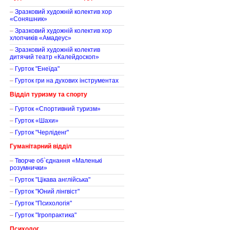
–
Зразковий художній колектив хор
«Соняшник»
–
Зразковий художній колектив хор
хлопчиків «Амадеус»
–
Зразковий художній колектив
дитячий театр «Калейдоскоп»
–
Гурток "Енеїда"
–
Гурток гри на духових інструментах
Відділ туризму та спорту
–
Гурток «Спортивний туризм»
–
Гурток «Шахи»
–
Гурток "Черліденг"
Гуманітарний відділ
–
Творче об`єднання «Маленькі
розумнички»
–
Гурток "Цікава англійська"
–
Гурток "Юний лінгвіст"
–
Гурток "Психологія"
–
Гурток "Ігропрактика"
Психолог