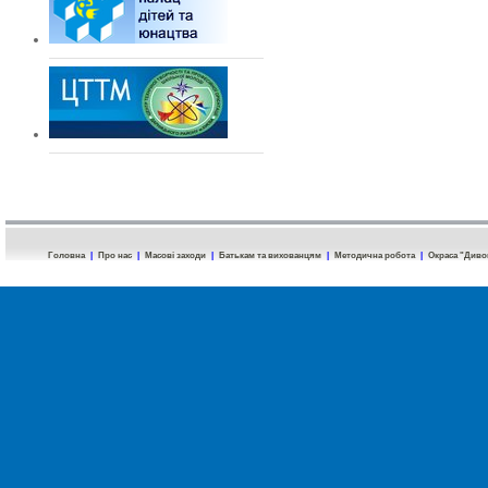
Головна
|
Про нас
|
Масові заходи
|
Батькам та вихованцям
|
Методична робота
|
Окраса "Диво