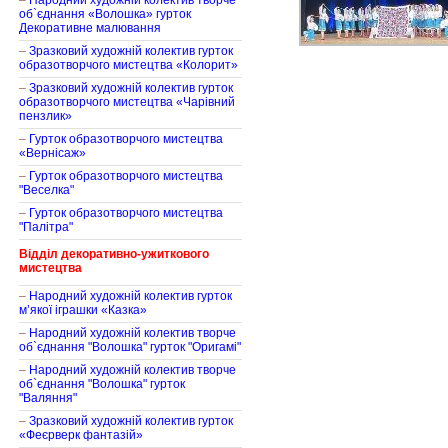
–
Народний художній колектив творче
об`єднання «Волошка» гурток
Декоративне малювання
–
Зразковий художній колектив гурток
образотворчого мистецтва «Колорит»
–
Зразковий художній колектив гурток
образотворчого мистецтва «Чарівний
пензлик»
–
Гурток образотворчого мистецтва
«Вернісаж»
–
Гурток образотворчого мистецтва
"Веселка"
–
Гурток образотворчого мистецтва
"Палітра"
Відділ декоративно-ужиткового
мистецтва
–
Народний художній колектив гурток
м’якої іграшки «Казка»
–
Народний художній колектив творче
об`єднання "Волошка" гурток "Оригамі"
–
Народний художній колектив творче
об`єднання "Волошка" гурток
"Валяння"
–
Зразковий художній колектив гурток
«Феєрверк фантазій»