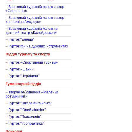
–
Зразковий художній колектив хор
«Соняшник»
–
Зразковий художній колектив хор
хлопчиків «Амадеус»
–
Зразковий художній колектив
дитячий театр «Калейдоскоп»
–
Гурток "Енеїда"
–
Гурток гри на духових інструментах
Відділ туризму та спорту
–
Гурток «Спортивний туризм»
–
Гурток «Шахи»
–
Гурток "Черліденг"
Гуманітарний відділ
–
Творче об`єднання «Маленькі
розумнички»
–
Гурток "Цікава англійська"
–
Гурток "Юний лінгвіст"
–
Гурток "Психологія"
–
Гурток "Ігропрактика"
Психолог