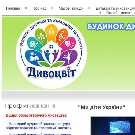
Головна
Про нас
Масові заходи
Батькам та вихованця
Онлайн-реєстра
"Ми діти України"
Відділ образотворчого мистецтва
–
Народний художній колектив студія
образотворчого мистецтва «Сонечко»