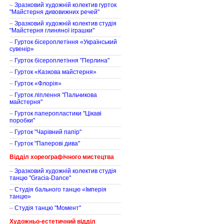
–
Зразковий художній колектив гурток
"Майстерня дивовижних речей"
–
Зразковий художній колектив студія
"Майстерня глиняної іграшки"
–
Гурток бісероплетіння «Український
сувенір»
–
Гурток бісероплетіння "Перлина"
–
Гурток «Казкова майстерня»
–
Гурток «Флорія»
–
Гурток ліплення "Пальчикова
майстерня"
–
Гурток паперопластики "Цікаві
поробки"
–
Гурток "Чарівний папір"
–
Гурток "Паперові дива"
Відділ хореографічного мистецтва
–
Зразковий художній колектив студія
танцю "Gracia-Dance"
–
Студія бального танцю «Імперія
танцю»
–
Студія танцю "Момент"
Художньо-естетичний відділ